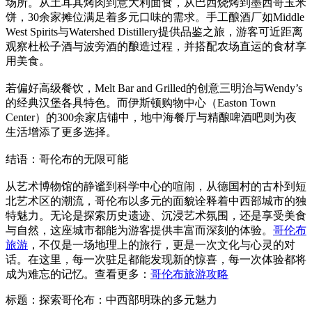
场所。从土耳其烤肉到意大利面食，从巴西烧烤到墨西哥玉米
饼，30余家摊位满足着多元口味的需求。手工酿酒厂如Middle
West Spirits与Watershed Distillery提供品鉴之旅，游客可近距离
观察杜松子酒与波旁酒的酿造过程，并搭配农场直运的食材享
用美食。
若偏好高级餐饮，Melt Bar and Grilled的创意三明治与Wendy’s
的经典汉堡各具特色。而伊斯顿购物中心（Easton Town
Center）的300余家店铺中，地中海餐厅与精酿啤酒吧则为夜
生活增添了更多选择。
结语：哥伦布的无限可能
从艺术博物馆的静谧到科学中心的喧闹，从德国村的古朴到短
北艺术区的潮流，哥伦布以多元的面貌诠释着中西部城市的独
特魅力。无论是探索历史遗迹、沉浸艺术氛围，还是享受美食
与自然，这座城市都能为游客提供丰富而深刻的体验。
哥伦布
旅游
，不仅是一场地理上的旅行，更是一次文化与心灵的对
话。在这里，每一次驻足都能发现新的惊喜，每一次体验都将
成为难忘的记忆。查看更多：
哥伦布旅游攻略
标题：探索哥伦布：中西部明珠的多元魅力