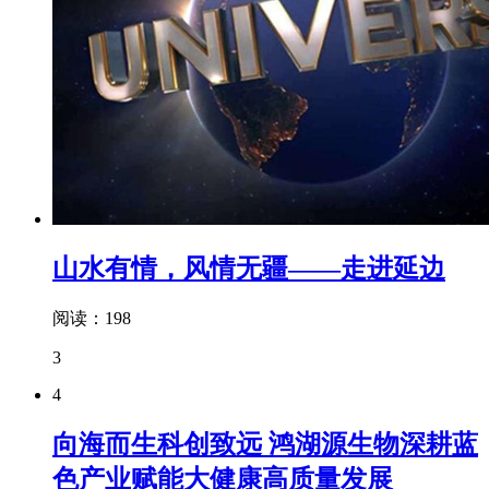
山水有情，风情无疆——走进延边
阅读：198
3
4
向海而生科创致远 鸿湖源生物深耕蓝
色产业赋能大健康高质量发展