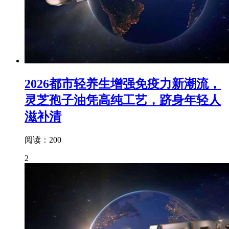
2026都市轻养生增强免疫力新潮流，
灵芝孢子油凭高纯工艺，跻身年轻人
滋补清
阅读：200
2