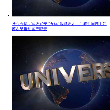
匠心五优，富农兴麦 “五优”赋能农人，百威中国携手江
苏农垦推动国产啤麦