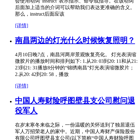
会使用动词"instruct"表示指示、命令或指导。在该动词
后面加上适当的介词可以帮助我们表达更准确的含义。
那么，instruct后面应该
[详情]
南昌两边的灯光什么时候恢复照明？
4月10日晚7点，南昌河两岸景观恢复亮化。 灯光表演缩
微胶片的播放时间和排列如下: 1.从20: 03到20: 11和从21:
23到21: 31播放8分钟的“锦绣南昌”灯光表演缩微胶片；
2.从20: 42到20: 58，播放
[详情]
中国人寿财险呼图壁县支公司慰问退
役军人
在岁末寒冬来临之际，一份温暖的关怀送到了独居退伍
军人万招荣老人的家中。近期，中国人寿财产保险股份
有限公司呼图壁县支公司(以下简称“中国人寿财险呼图