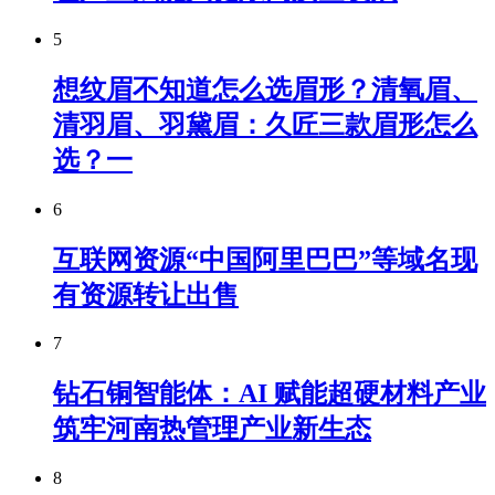
5
想纹眉不知道怎么选眉形？清氧眉、
清羽眉、羽黛眉：久匠三款眉形怎么
选？一
6
互联网资源“中国阿里巴巴”等域名现
有资源转让出售
7
钻石铜智能体：AI 赋能超硬材料产业
筑牢河南热管理产业新生态
8