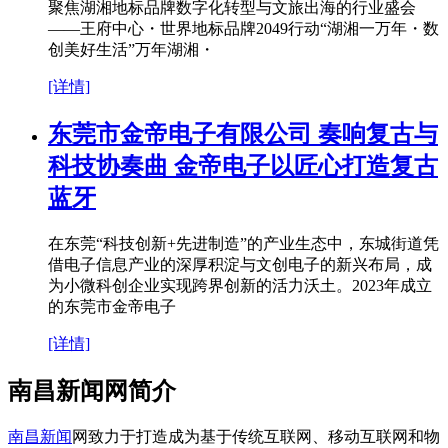
聚焦湖湘地标品牌数字化转型与文旅出海的行业盛会
——王府中心・世界地标品牌2049行动“湖湘一万年・数
创美好生活”万年湖湘・
[详情]
东莞市金帝电子有限公司 奏响复古与
科技协奏曲 金帝电子以匠心打造复古
蓝牙
在东莞“科技创新+先进制造”的产业生态中，东城街道凭
借电子信息产业的深厚积淀与文创电子的新兴布局，成
为小微科创企业实现跨界创新的活力沃土。2023年成立
的东莞市金帝电子
[详情]
南昌新闻网简介
南昌新闻
网致力于打造成为基于传统互联网、移动互联网和物