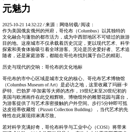
元魅力
2025-10-21 14:32:22
/
来源：网络转载
/
阅读：
作为美国俄亥俄州的州府，哥伦布（Columbus）以其独特的
文化融合与蓬勃的都市活力，成为中西部地区不可错过的旅游
目的地。这座城市不仅承载着历史沉淀，更以现代艺术、科学
探索和美食体验吸引着全球游客。无论是历史爱好者、艺术追
随者，还是家庭游客，都能在哥伦布找到属于自己的精彩。
历史与现代的交响：哥伦布的文化地标
哥伦布的市中心区域是城市文化的核心。哥伦布艺术博物馆
（Columbus Museum of Art）是必访之地，这里收藏了玛丽·卡
萨特、巴勃罗·毕加索等大师的杰作，19世纪末至20世纪初的
美国与欧洲画作在此交相辉映。博物馆外的雕塑花园与露台，
为游客提供了与艺术亲密接触的户外空间。步行5分钟即可抵
达皮祖蒂收藏馆（Pizzuti Collection Building），当代艺术的先
锋性在此展现得淋漓尽致。
若对科学充满好奇，哥伦布科学与工业中心（COSI）将带来