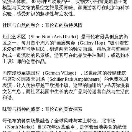
沉浸式体验。300余件互动展品中，实物大小的雷克斯霸王龙
模型与天文馆的星空之旅最受青睐。家庭游客可在此参与科学
实验，感受知识的趣味性与启发性。
社区与自然的融合：哥伦布的独特风情
短北艺术区（Short North Arts District）是哥伦布最具创意的街
区之一。每月首个周六的“画廊聚会（Gallery Hop）”吸引着艺
术爱好者与当地居民，街道两旁的独立画廊、精品店与壁画墙
构成一道流动的风景线。游客可在此品尝手冲咖啡，或选购本
土设计师的创意作品。
向南漫步至德国村（German Village），19世纪初的砖砌建筑
与席勒公园露天剧场（Schiller Park Amphitheatre）的免费戏剧
表演，让人仿佛穿越至欧洲小镇。这里的咖啡馆与书店弥漫着
文艺气息，而社区花园中生长的农产品则传递着自然与生活的
和谐。
味蕾与精神的盛宴：哥伦布的美食探索
哥伦布的餐饮场景融合了全球风味与本土特色。北市场
（North Market）自1876年运营至今，是体验当地美食的绝佳