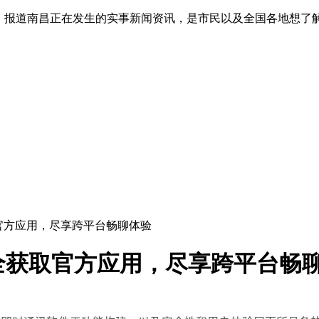
旨，报道南昌正在发生的实事新闻资讯，是市民以及全国各地想了
获取官方应用，尽享跨平台畅聊体验
：安全获取官方应用，尽享跨平台畅