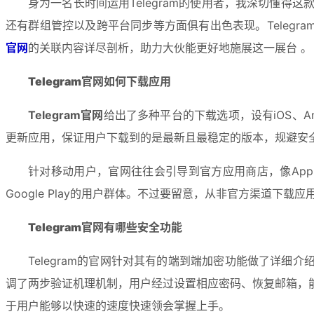
身为一名长时间运用Telegram的使用者，我深切懂
还有群组管控以及跨平台同步等方面俱有出色表现。Teleg
官网
的关联内容详尽剖析，助力大伙能更好地施展这一展台 。
Telegram官网
如何下载应用
Telegram官网
给出了多种平台的下载选项，设有iOS、An
更新应用，保证用户下载到的是最新且最稳定的版本，规避安
针对移动用户，官网往往会引导到官方应用商店，像Apple 
Google Play的用户群体。不过要留意，从非官方渠道
Telegram官网
有哪些安全功能
Telegram的官网针对其有的端到端加密功能做了详
调了两步验证机理机制，用户经过设置相应密码、恢复邮箱，
于用户能够以快速的速度快速领会掌握上手。