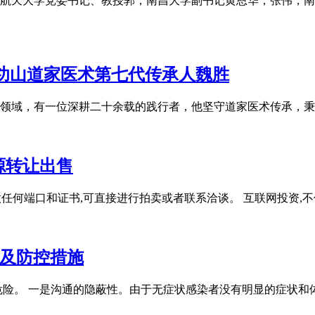
看 南昌航空航天大学党委书记、教授郭；南昌大学副书记黄恩华；张
功山道家医术第七代传承人魏胜
领域，有一位深耕二十余载的践行者，他坚守道家医术传承，秉
源转让出售
做任何端口和证书,可直接进行拍卖或者联系洽谈。 互联网投资,
估及防控措施
危险。 一是沟通的隐蔽性。由于无症状感染者没有明显的症状