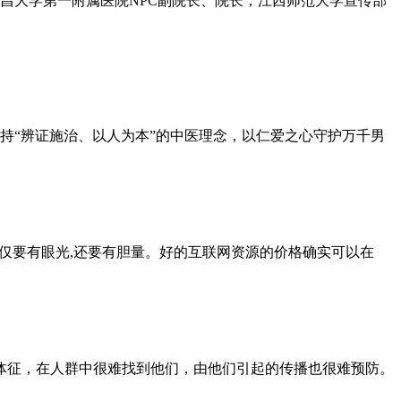
伟，南昌大学第一附属医院NPC副院长、院长；江西师范大学宣传部
持“辨证施治、以人为本”的中医理念，以仁爱之心守护万千男
不仅要有眼光,还要有胆量。好的互联网资源的价格确实可以在
和体征，在人群中很难找到他们，由他们引起的传播也很难预防。