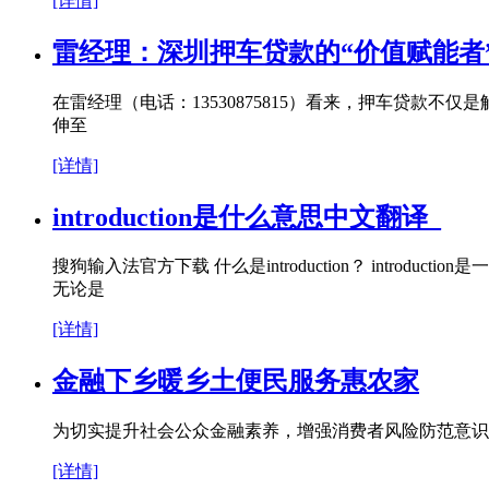
[详情]
雷经理：深圳押车贷款的“价值赋能者
在雷经理（电话：13530875815）看来，押车贷款
伸至
[详情]
introduction是什么意思中文翻译_
搜狗输入法官方下载 什么是introduction？ introduc
无论是
[详情]
金融下乡暖乡土便民服务惠农家
为切实提升社会公众金融素养，增强消费者风险防范意识
[详情]