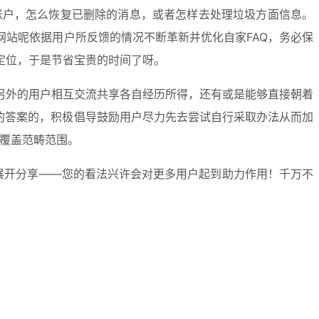
回账户，怎么恢复已删除的消息，或者怎样去处理垃圾方面信息。
站呢依据用户所反馈的情况不断革新并优化自家FAQ，务必保
定位，于是节省宝贵的时间了呀。
另外的用户相互交流共享各自经历所得，还有或是能够直接朝着
的答案的，积极倡导鼓励用户尽力先去尝试自行采取办法从而加
的覆盖范畴范围。
展开分享——您的看法兴许会对更多用户起到助力作用！千万不