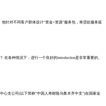
力。他针对不同客户群体设计“资金+资源”服务包，将贷款服务延
n很重要？ 在各种情况下，进行一个良好的introduction是非常重要的。
心支公司(以下简称“中国人寿财险乌鲁木齐中支”)在国家金