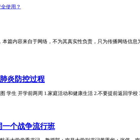
安全使用？
内容来自于网络，不为其真实性负责，只为传播网络信息为目的，非
9肺炎防控过程
图 学生 开学前两周 1.家庭活动和健康生活 2.不要提前返回学校
同一个战争流行班