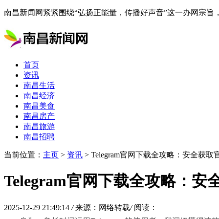
南昌新闻网紧紧围绕“弘扬正能量，传播好声音”这一办网宗
首页
资讯
南昌生活
南昌经济
南昌美食
南昌房产
南昌旅游
南昌招聘
当前位置：
主页
>
资讯
> Telegram官网下载全攻略：安全
Telegram官网下载全攻略
2025-12-29 21:49:14
/
来源：网络转载
/
阅读：