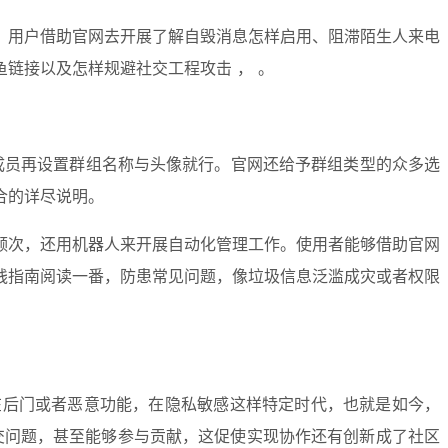
。用户借助官网去开展了解自毁消息怎样启用、阻滞陌生人来电
链接以及怎样规避社交工程攻击 ， 。
成员再设置群组名称与头像就行。官网还给予群组类型的众多选
合的详尽说明。
频次，还用机器人来开展自动化管理工作。使用者能够借助官网
践指南阅读一番，防患常见问题，像垃圾信息泛滥成灾或者权限
在后门或者恶意功能，在隐私敏感这样特定时代，也就是如今，
提交问题，甚至能够参与贡献，这促使实现协作还有创新成了社区