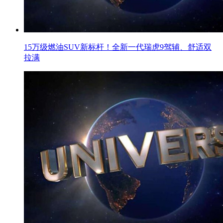
15万级燃油SUV新标杆！全新一代瑞虎9驾辅、舒适双
拉满