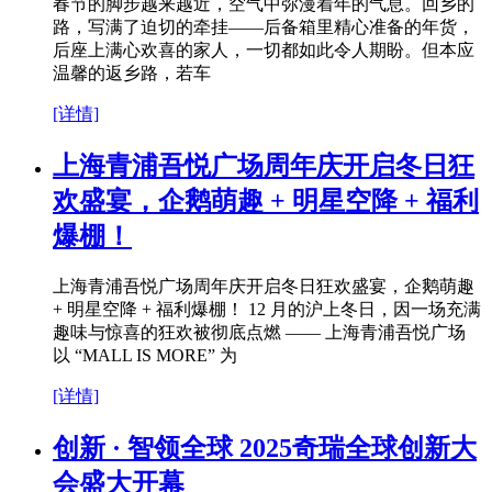
春节的脚步越来越近，空气中弥漫着年的气息。回乡的
路，写满了迫切的牵挂——后备箱里精心准备的年货，
后座上满心欢喜的家人，一切都如此令人期盼。但本应
温馨的返乡路，若车
[详情]
上海青浦吾悦广场周年庆开启冬日狂
欢盛宴，企鹅萌趣 + 明星空降 + 福利
爆棚！
上海青浦吾悦广场周年庆开启冬日狂欢盛宴，企鹅萌趣
+ 明星空降 + 福利爆棚！ 12 月的沪上冬日，因一场充满
趣味与惊喜的狂欢被彻底点燃 —— 上海青浦吾悦广场
以 “MALL IS MORE” 为
[详情]
创新 · 智领全球 2025奇瑞全球创新大
会盛大开幕