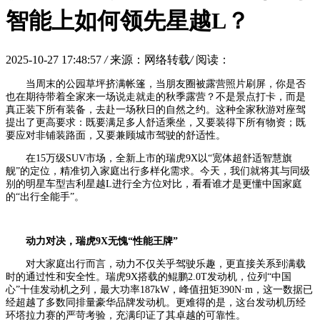
智能上如何领先星越L？
2025-10-27 17:48:57
/
来源：网络转载
/
阅读：
当周末的公园草坪挤满帐篷，当朋友圈被露营照片刷屏，你是否
也在期待带着全家来一场说走就走的秋季露营？不是景点打卡，而是
真正装下所有装备，去赴一场秋日的自然之约。这种全家秋游对座驾
提出了更高要求：既要满足多人舒适乘坐，又要装得下所有物资；既
要应对非铺装路面，又要兼顾城市驾驶的舒适性。
在15万级SUV市场，全新上市的瑞虎9X以“宽体超舒适智慧旗
舰”的定位，精准切入家庭出行多样化需求。今天，我们就将其与同级
别的明星车型吉利星越L进行全方位对比，看看谁才是更懂中国家庭
的“出行全能手”。
动力对决，瑞虎9X无愧“性能王牌”
对大家庭出行而言，动力不仅关乎驾驶乐趣，更直接关系到满载
时的通过性和安全性。瑞虎9X搭载的鲲鹏2.0T发动机，位列“中国
心”十佳发动机之列，最大功率187kW，峰值扭矩390N·m，这一数据已
经超越了多数同排量豪华品牌发动机。更难得的是，这台发动机历经
环塔拉力赛的严苛考验，充满印证了其卓越的可靠性。