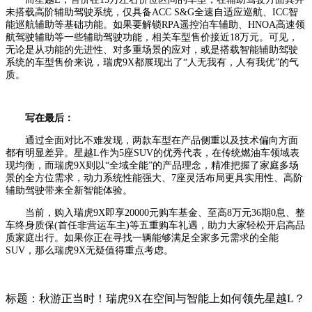
未搭载高阶辅助驾驶系统，仅具备ACC S&G全速自适应巡航、ICC智
能巡航辅助等基础功能。如果要解锁RPA遥控泊车辅助、HNOA高速领
航驾驶辅助等一些辅助驾驶功能，相关车型售价接近18万元。可见，
无论是从功能的先进性、对多重场景的应对，或是搭载智能辅助驾驶
系统的车型售价来说，瑞虎9X都展现出了“人无我有，人有我优”的气
质。
写在最后：
通过全面对比不难发现，两款车型在产品侧重以及技术偏向方面
都有明显差异。星越L作为5座SUV的优秀代表，在传统燃油车领域表
现均衡，而瑞虎9X则以“全域全能”的产品理念，精准把握了家庭多场
景的全方位需求，动力系统性能强大、7座灵活布局更具实用性、高阶
辅助驾驶带来全新智能体验。
当前，购入瑞虎9X即享20000元购车基金、至高8万元36期0息、整
车终身质保(首任非营运车主)等五重购车礼遇，助力大家轻松开启高品
质家庭出行。如果你正在寻找一辆能够满足全家多元需求的全能
SUV，那么瑞虎9X无疑值得重点考虑。
标题：秋游正当时！瑞虎9X在空间与智能上如何领先星越L？