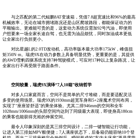
与之匹配的第二代鲲鹏8AT变速箱，凭借7.8超宽速比和96%的最高
机械效率，无论在城市拥堵路况还是山区爬坡路段，都能保证动力的
平顺输出。更难能可贵的是，这套动力系统仅需加92号汽油，即便用
户想要来一场全家长途自驾，也无需为油品烦忧，同时加油成本更低
让全家出行负担更小。
对比星越L的2.0TD发动机，高功率版本最大功率175kW，峰值扭
矩350N·m。瑞虎9X在动力参数上具备明显优势，更重要的是，其提供
的AWD雪豹四驱系统支持7种驾驶模式，可应对17种以上复杂路况，让
全家出行不再受限于路面条件。
空间较量，瑞虎9
X
演绎“7人10箱”收纳哲学
对多人口家庭而言，空间不是简单的尺寸堆砌，而是要适配灵活
多变的使用场景。瑞虎9X的1930mm超宽车身和5+2座魔术空间布局，
实现了“座座皆舒适”的乘坐体验。尤其二排946mm的空间和全车
1028mm/1006mm的头部空间均达到了同级最大表现，即使身高180cm
的乘客也能获得充裕的伸展空间。
最令人印象深刻的是其三排空间设计，二排一键智能让行功能，
让进入第三排如MPV般便捷；7人满座状态下，后备箱仍能容纳10个登
机箱。而当二三排座椅完全放倒后，瞬间形成的“车内大床房”更是露营