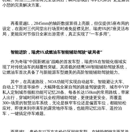
小憩的完美解决方案。
再看星越L，2845mm的轴距数据算得上亮眼，但仅提供5座布局的
设定，在面对三代同堂出行场景时难免捉襟见肘。瑞虎9X的7座灵活布
局，更能应对节假日全家出游需求，真正实现了“一车多用”。
智能进阶，瑞虎9
X
成燃油车智能辅助驾驶“破局者”
作为奇瑞“中国新燃油”战略的首发车型，瑞虎9X在智能化领域实
现了对传统油车的颠覆性突破。其搭载的猎鹰500智能辅助驾驶系统，
让燃油车首次具备了与新能源车型媲美的高阶智能辅助驾驶能力。
其中，在高速路段，NOA功能可实现自动超车、智能避让大车、
自动上下匝道等操作，大幅降低全家自驾的路途驾驶疲劳。城市中VIP
私人定制城市领航功能可记忆20条、每条长达150km的常用路线，带家
人出行，穿城时同样可以全程用辅助驾驶，更便捷更安全。而覆盖
300+场景的智慧泊车系统，无论是狭窄车位还是偏置车位，都能轻松
应对。即便来到停满车的露营地停车场，也能用记忆泊车、遥控泊
车，一键搞定停车难题。
而星越L，售价在15万左右价位区间的车型，在辅助驾驶方面其并