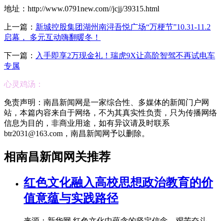
地址：http://www.0791new.com//jcjj/39315.html
上一篇：
新城控股集团湖州南浔吾悦广场“万梗节”10.31-11.2
启幕， 多元互动嗨翻暖冬！
下一篇：
入手即享2万现金礼！瑞虎9X让高阶智驾不再试电车
专属
心灵鸡汤：
免责声明：南昌新闻网是一家综合性、多媒体的新闻门户网
站，本篇内容来自于网络，不为其真实性负责，只为传播网络
信息为目的，非商业用途，如有异议请及时联系
btr2031@163.com，南昌新闻网予以删除。
相南昌新闻网关推荐
红色文化融入高校思想政治教育的价
值意蕴与实践路径
来源：新华网 红色文化中蕴含的坚定信念、艰苦奋斗、