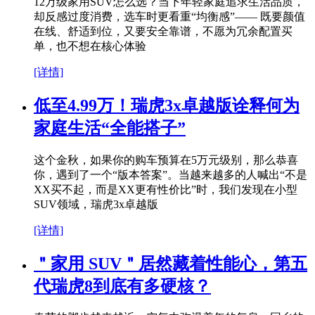
12万级家用SUV怎么选？当下年轻家庭追求生活品质，
却反感过度消费，选车时更看重“均衡感”—— 既要颜值
在线、舒适到位，又要安全靠谱，不愿为冗余配置买
单，也不想在核心体验
[详情]
低至4.99万！瑞虎3x卓越版诠释何为
家庭生活“全能搭子”
这个金秋，如果你的购车预算在5万元级别，那么恭喜
你，遇到了一个“版本答案”。当越来越多的人喊出“不是
XX买不起，而是XX更有性价比”时，我们发现在小型
SUV领域，瑞虎3x卓越版
[详情]
＂家用 SUV＂居然藏着性能心，第五
代瑞虎8到底有多硬核？