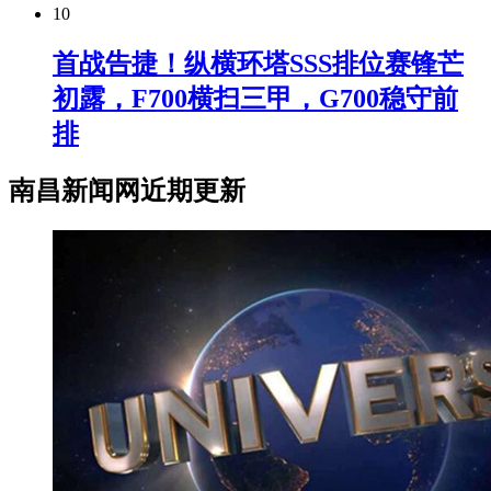
10
首战告捷！纵横环塔SSS排位赛锋芒
初露，F700横扫三甲，G700稳守前
排
南昌新闻网近期更新