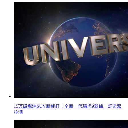
15万级燃油SUV新标杆！全新一代瑞虎9驾辅、舒适双
拉满