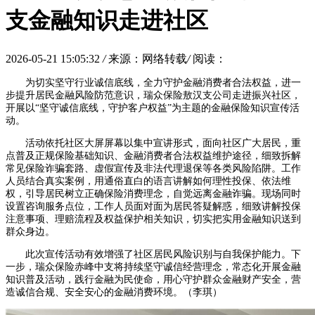
支金融知识走进社区
2026-05-21 15:05:32
/
来源：网络转载
/
阅读：
为切实坚守行业诚信底线，全力守护金融消费者合法权益，进一
步提升居民金融风险防范意识，瑞众保险敖汉支公司走进振兴社区，
开展以“坚守诚信底线，守护客户权益”为主题的金融保险知识宣传活
动。
活动依托社区大屏屏幕以集中宣讲形式，面向社区广大居民，重
点普及正规保险基础知识、金融消费者合法权益维护途径，细致拆解
常见保险诈骗套路、虚假宣传及非法代理退保等各类风险陷阱。工作
人员结合真实案例，用通俗直白的语言讲解如何理性投保、依法维
权，引导居民树立正确保险消费理念，自觉远离金融诈骗。现场同时
设置咨询服务点位，工作人员面对面为居民答疑解惑，细致讲解投保
注意事项、理赔流程及权益保护相关知识，切实把实用金融知识送到
群众身边。
此次宣传活动有效增强了社区居民风险识别与自我保护能力。下
一步，瑞众保险赤峰中支将持续坚守诚信经营理念，常态化开展金融
知识普及活动，践行金融为民使命，用心守护群众金融财产安全，营
造诚信合规、安全安心的金融消费环境。（李琪）