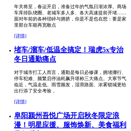
年关将至，春运开启，准备过年的气氛日渐浓厚。商场
车库排队绕圈、老城车多人多、各大高速提前开堵……
面对年前的各种琐碎与拥挤，你是不是也在想：要是家
里那台车能再宽敞点
[详情]
堵车/溜车/低温全搞定！瑞虎5x专治
冬日通勤痛点
对于城市打工人而言，通勤是每日必修课，拥堵挪行、
停车犯难、频繁启停油耗飙升堪称三大痛点。大寒节气
临近，气温走低、雨雪频发，湿滑路面、浓雾锁城更给
出行添了安全考验，
[详情]
阜阳颍州吾悦广场开启秋冬限定浪
漫！明星应援、服饰焕新、美食福利