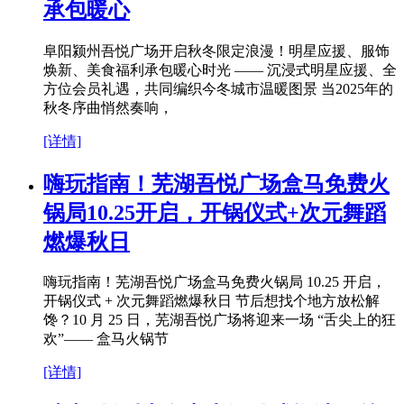
承包暖心
阜阳颍州吾悦广场开启秋冬限定浪漫！明星应援、服饰
焕新、美食福利承包暖心时光 —— 沉浸式明星应援、全
方位会员礼遇，共同编织今冬城市温暖图景 当2025年的
秋冬序曲悄然奏响，
[详情]
嗨玩指南！芜湖吾悦广场盒马免费火
锅局10.25开启，开锅仪式+次元舞蹈
燃爆秋日
嗨玩指南！芜湖吾悦广场盒马免费火锅局 10.25 开启，
开锅仪式 + 次元舞蹈燃爆秋日 节后想找个地方放松解
馋？10 月 25 日，芜湖吾悦广场将迎来一场 “舌尖上的狂
欢”—— 盒马火锅节
[详情]